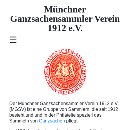
×
Münchner
Home
Ganzsachensammler Verein
Definition
1912 e.V.
Aufnahmeantrag
☰
Vereinsgeschichte
Jubiläumsausstellung
Presseveröffentlichungen
Blog
Impressum / Datenschutz
Der Münchner Ganzsachensammler Verein 1912 e.V.
(MGSV) ist eine Gruppe von Sammlern, die seit 1912
besteht und und in der Philatelie speziell das
Sammeln von
Ganzsachen
pflegt.